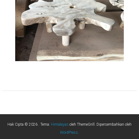
Hak Cipta © 2026
. Tema:
Himalayas
oleh ThemeGrill. Dipersembahkan oleh
WordPress
.